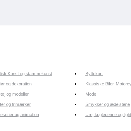
tisk Kunst og stammekunst
Byttekort
riør og dekoration
Klassiske Biler, Motorc
tøj og modeller
Mode
er og frimærker
Smykker og ædelstene
eserier og animation
Ure, kuglepenne og ligh