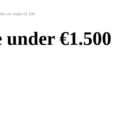
elle ure under €1.500
e under €1.500