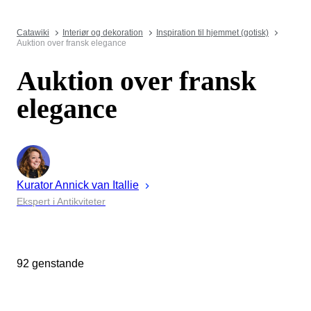
Catawiki
Interiør og dekoration
Inspiration til hjemmet (gotisk)
Auktion over fransk elegance
Auktion over fransk
elegance
Kurator
Annick
van Itallie
Ekspert i Antikviteter
92 genstande