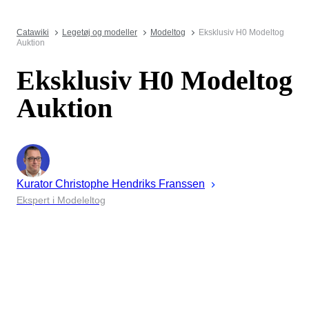
Catawiki
Legetøj og modeller
Modeltog
Eksklusiv H0 Modeltog
Auktion
Eksklusiv H0 Modeltog
Auktion
Kurator
Christophe
Hendriks Franssen
Ekspert i Modeleltog