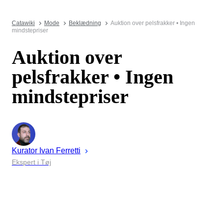
Catawiki
Mode
Beklædning
Auktion over pelsfrakker • Ingen
mindstepriser
Auktion over
pelsfrakker • Ingen
mindstepriser
Kurator
Ivan
Ferretti
Ekspert i Tøj