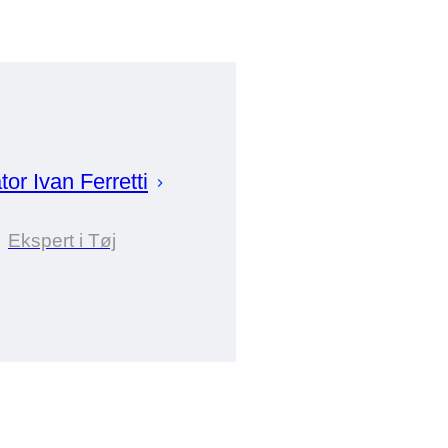
tor
Ivan
Ferretti
Ekspert i Tøj