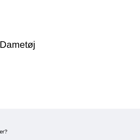
f Dametøj
ner?