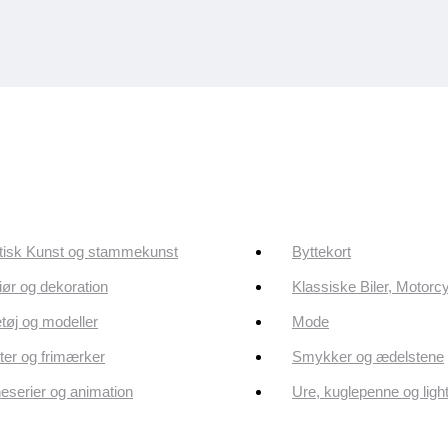
tisk Kunst og stammekunst
Byttekort
riør og dekoration
Klassiske Biler, Motorc
tøj og modeller
Mode
er og frimærker
Smykker og ædelstene
eserier og animation
Ure, kuglepenne og ligh