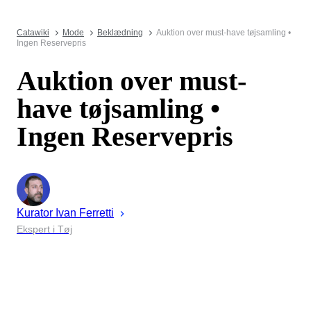
Catawiki
Mode
Beklædning
Auktion over must-have tøjsamling •
Ingen Reservepris
Auktion over must-
have tøjsamling •
Ingen Reservepris
Kurator
Ivan
Ferretti
Ekspert i Tøj