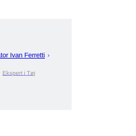
tor
Ivan
Ferretti
Ekspert i Tøj