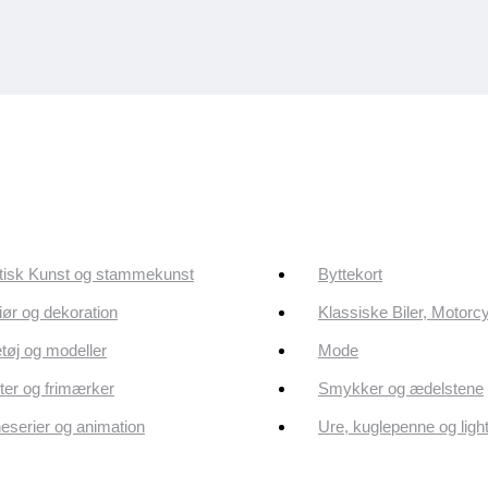
tisk Kunst og stammekunst
Byttekort
riør og dekoration
Klassiske Biler, Motorc
tøj og modeller
Mode
er og frimærker
Smykker og ædelstene
eserier og animation
Ure, kuglepenne og ligh