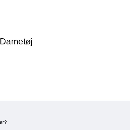
f Dametøj
ner?