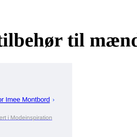
tilbehør til mæn
or
Imee
Montbord
rt i Modeinspiration