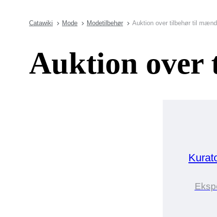
Catawiki
Mode
Modetilbehør
Auktion over tilbehør til mænd
Auktion over 
Kurat
Ekspe