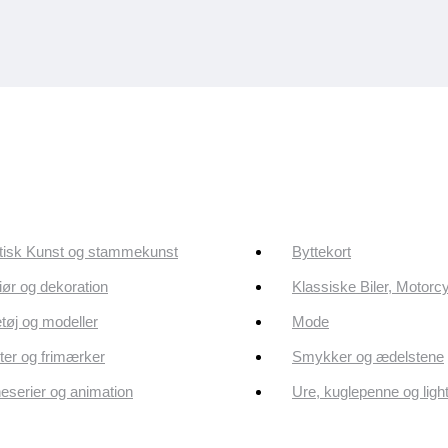
tisk Kunst og stammekunst
Byttekort
riør og dekoration
Klassiske Biler, Motorc
tøj og modeller
Mode
er og frimærker
Smykker og ædelstene
eserier og animation
Ure, kuglepenne og ligh