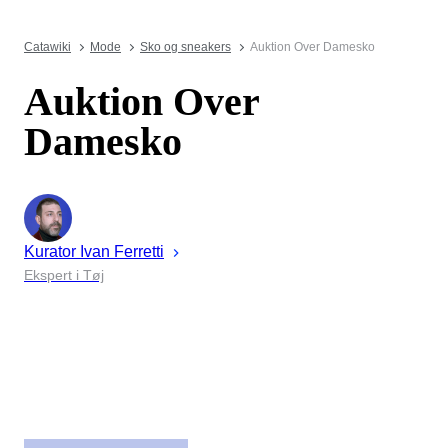
Catawiki
Mode
Sko og sneakers
Auktion Over Damesko
Auktion Over
Damesko
Kurator
Ivan
Ferretti
Ekspert i Tøj