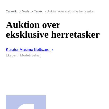
Catawiki
Mode
Tasker
Auktion over eksklusive herretasker
Auktion over
eksklusive herretasker
Kurator
Maxime
Betticare
Ekspert i Modetilbehør