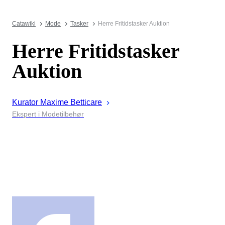
Catawiki
Mode
Tasker
Herre Fritidstasker Auktion
Herre Fritidstasker
Auktion
Kurator
Maxime
Betticare
Ekspert i Modetilbehør