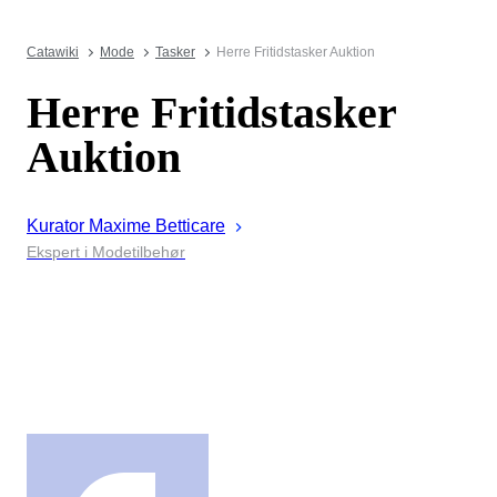
Catawiki
Mode
Tasker
Herre Fritidstasker Auktion
Herre Fritidstasker
Auktion
Kurator
Maxime
Betticare
Ekspert i Modetilbehør