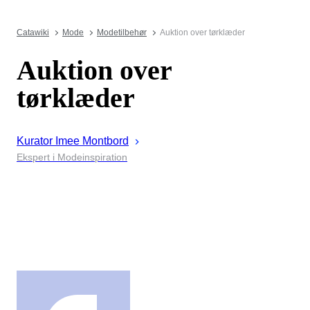
Catawiki
Mode
Modetilbehør
Auktion over tørklæder
Auktion over
tørklæder
Kurator
Imee
Montbord
Ekspert i Modeinspiration