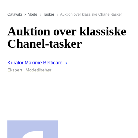
Catawiki
Mode
Tasker
Auktion over klassiske Chanel-tasker
Auktion over klassiske
Chanel-tasker
Kurator
Maxime
Betticare
Ekspert i Modetilbehør