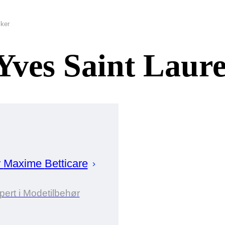
sker
Yves Saint Laur
r
Maxime
Betticare
pert i Modetilbehør