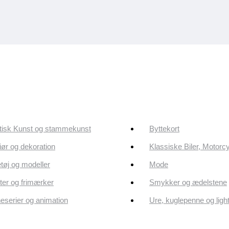
tisk Kunst og stammekunst
Byttekort
riør og dekoration
Klassiske Biler, Motorc
tøj og modeller
Mode
er og frimærker
Smykker og ædelstene
eserier og animation
Ure, kuglepenne og ligh