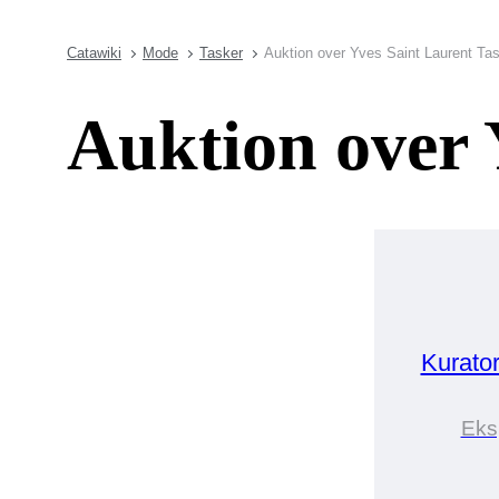
Catawiki
Mode
Tasker
Auktion over Yves Saint Laurent Ta
Auktion over 
Kurato
Eks