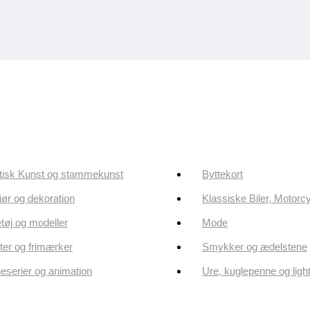
tisk Kunst og stammekunst
Byttekort
riør og dekoration
Klassiske Biler, Motorc
tøj og modeller
Mode
er og frimærker
Smykker og ædelstene
eserier og animation
Ure, kuglepenne og ligh