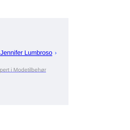
r
Jennifer
Lumbroso
pert i Modetilbehør