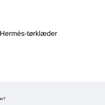
f Hermès-tørklæder
ner?