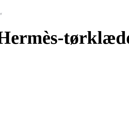
er
 Hermès-tørklæd