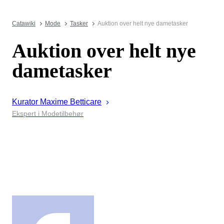
Catawiki
Mode
Tasker
Auktion over helt nye dametasker
Auktion over helt nye
dametasker
Kurator
Maxime
Betticare
Ekspert i Modetilbehør