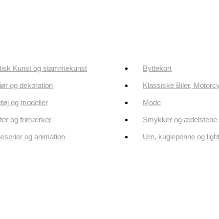
tisk Kunst og stammekunst
Byttekort
riør og dekoration
Klassiske Biler, Motorc
tøj og modeller
Mode
er og frimærker
Smykker og ædelstene
eserier og animation
Ure, kuglepenne og ligh