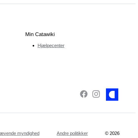
Min Catawiki
Hjælpecenter
dhævende myndighed
Andre politikker
©
2026