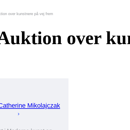
tion over kunstnere på vej frem
Auktion over kun
Catherine
Mikolajczak