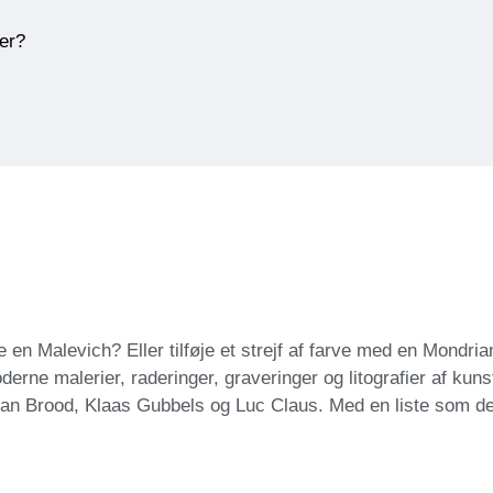
ner?
 en Malevich? Eller tilføje et strejf af farve med en Mondri
oderne malerier, raderinger, graveringer og litografier af k
man Brood, Klaas Gubbels og Luc Claus. Med en liste som den