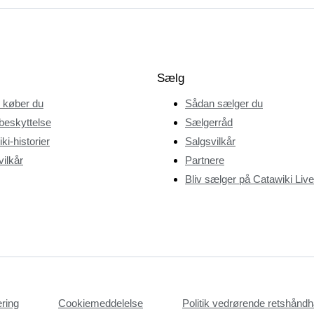
Sælg
 køber du
Sådan sælger du
beskyttelse
Sælgerråd
ki-historier
Salgsvilkår
ilkår
Partnere
Bliv sælger på Catawiki Live
æring
Cookiemeddelelse
Politik vedrørende retshån