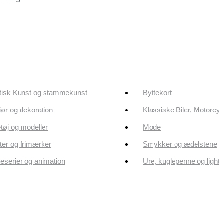
tisk Kunst og stammekunst
Byttekort
riør og dekoration
Klassiske Biler, Motorc
tøj og modeller
Mode
er og frimærker
Smykker og ædelstene
eserier og animation
Ure, kuglepenne og ligh