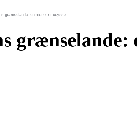
ens grænselande: en monetær odyssé
ns grænselande: