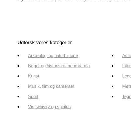
Udforsk vores kategorier
Arkæologi og naturhistorie
Asia
Bøger og historiske memorabilia
Inte
Kunst
Lege
Musik, film og kameraer
Mønt
Sport
Tegn
Vin, whisky og spiritus