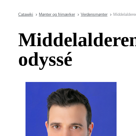
Catawiki
Mønter og frimærker
Verdensmønter
Middelalder
Middelaldere
odyssé