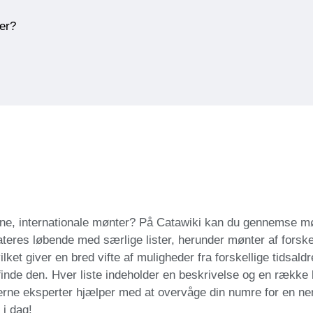
ner?
dne, internationale mønter? På Catawiki kan du gennemse møn
dateres løbende med særlige lister, herunder mønter af forsk
ilket giver en bred vifte af muligheder fra forskellige tidsa
nde den. Hver liste indeholder en beskrivelse og en række bi
erne eksperter hjælper med at overvåge din numre for en ne
 i dag!