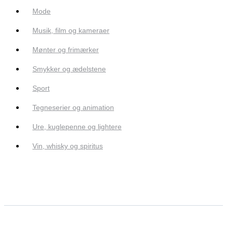
Mode
Musik, film og kameraer
Mønter og frimærker
Smykker og ædelstene
Sport
Tegneserier og animation
Ure, kuglepenne og lightere
Vin, whisky og spiritus