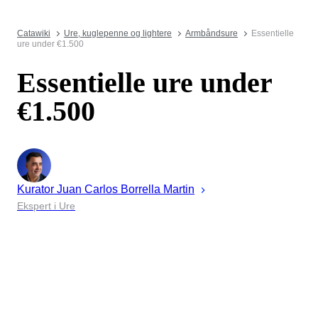
Catawiki
Ure, kuglepenne og lightere
Armbåndsure
Essentielle
ure under €1.500
Essentielle ure under
€1.500
Kurator
Juan
Carlos Borrella Martin
Ekspert i Ure