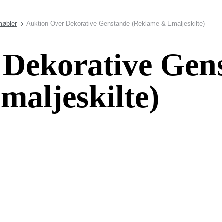
møbler
Auktion Over Dekorative Genstande (Reklame & Emaljeskilte)
 Dekorative Gen
aljeskilte)