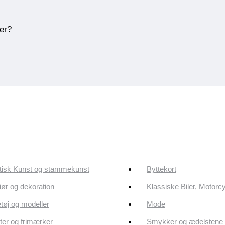
ner?
tisk Kunst og stammekunst
Byttekort
riør og dekoration
Klassiske Biler, Motorc
tøj og modeller
Mode
er og frimærker
Smykker og ædelstene