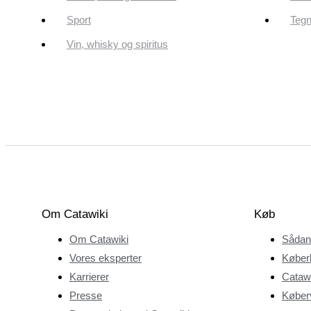
Sport
Tegn
Vin, whisky og spiritus
Om Catawiki
Køb
Om Catawiki
Sådan
Vores eksperter
Køber
Karrierer
Catawi
Presse
Køberv