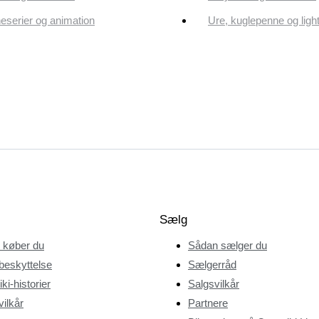
eserier og animation
Ure, kuglepenne og ligh
Sælg
 køber du
Sådan sælger du
beskyttelse
Sælgerråd
ki-historier
Salgsvilkår
ilkår
Partnere