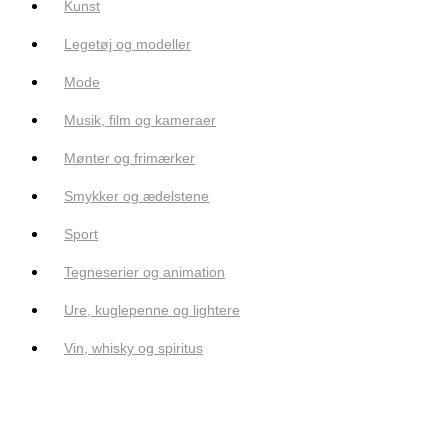
Kunst
Legetøj og modeller
Mode
Musik, film og kameraer
Mønter og frimærker
Smykker og ædelstene
Sport
Tegneserier og animation
Ure, kuglepenne og lightere
Vin, whisky og spiritus