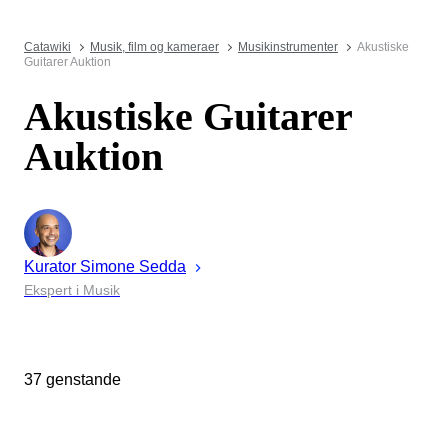
Catawiki
Musik, film og kameraer
Musikinstrumenter
Akustiske
Guitarer Auktion
Akustiske Guitarer
Auktion
Kurator
Simone
Sedda
Ekspert i Musik
37 genstande