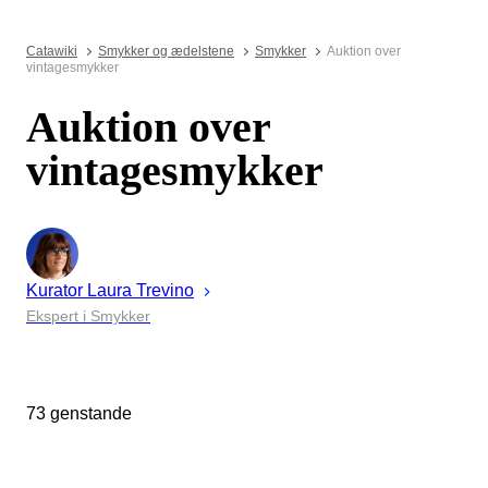
Catawiki
Smykker og ædelstene
Smykker
Auktion over
vintagesmykker
Auktion over
vintagesmykker
Kurator
Laura
Trevino
Ekspert i Smykker
73 genstande