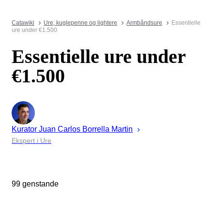
Catawiki
Ure, kuglepenne og lightere
Armbåndsure
Essentielle
ure under €1.500
Essentielle ure under
€1.500
Kurator
Juan
Carlos Borrella Martin
Ekspert i Ure
99 genstande