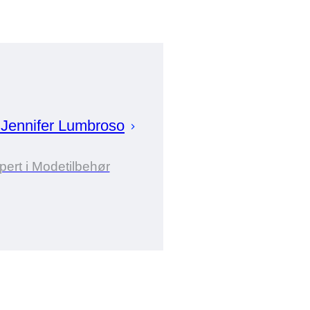
r
Jennifer
Lumbroso
pert i Modetilbehør