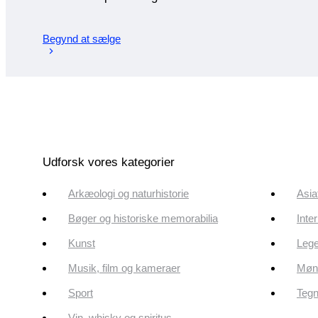
Begynd at sælge
Udforsk vores kategorier
Arkæologi og naturhistorie
Asia
Bøger og historiske memorabilia
Inte
Kunst
Lege
Musik, film og kameraer
Mønt
Sport
Tegn
Vin, whisky og spiritus