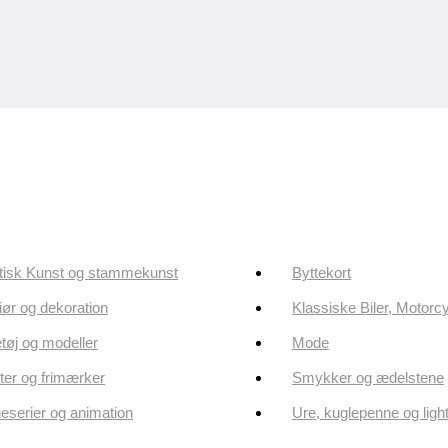
tisk Kunst og stammekunst
Byttekort
riør og dekoration
Klassiske Biler, Motorc
tøj og modeller
Mode
er og frimærker
Smykker og ædelstene
eserier og animation
Ure, kuglepenne og ligh