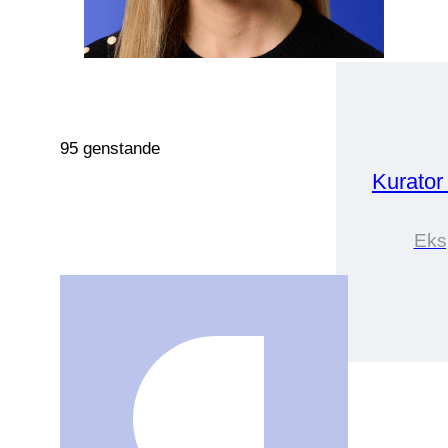
95 genstande
Kurato
Eks