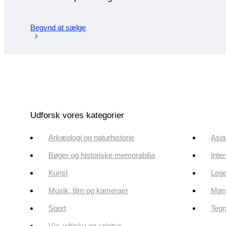
Begynd at sælge
Udforsk vores kategorier
Arkæologi og naturhistorie
Asia
Bøger og historiske memorabilia
Inte
Kunst
Lege
Musik, film og kameraer
Mønt
Sport
Tegn
Vin, whisky og spiritus