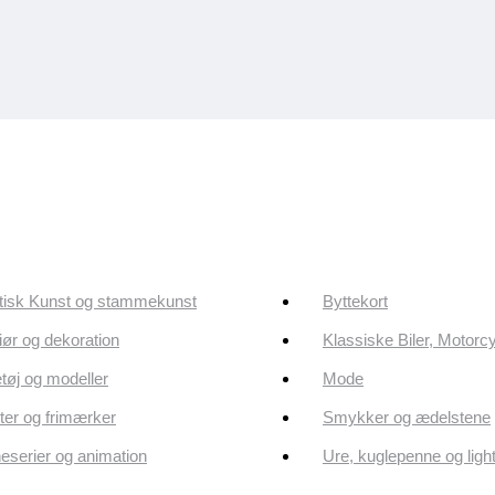
tisk Kunst og stammekunst
Byttekort
riør og dekoration
Klassiske Biler, Motorc
tøj og modeller
Mode
er og frimærker
Smykker og ædelstene
eserier og animation
Ure, kuglepenne og ligh