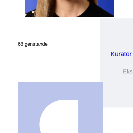
68 genstande
Kurato
Eks