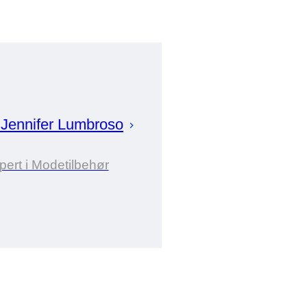
r
Jennifer
Lumbroso
pert i Modetilbehør