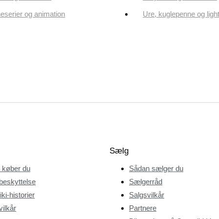
eserier og animation
Ure, kuglepenne og ligh
Sælg
 køber du
Sådan sælger du
beskyttelse
Sælgerråd
ki-historier
Salgsvilkår
ilkår
Partnere