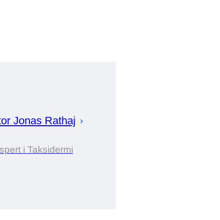
tor
Jonas
Rathaj
spert i Taksidermi