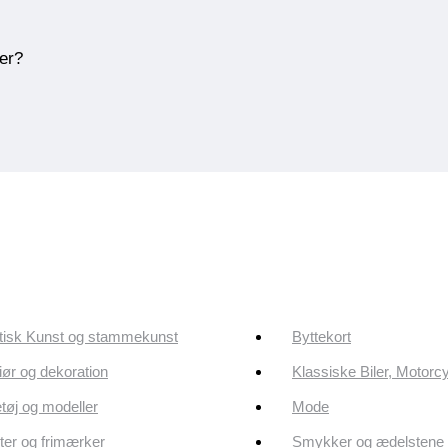
ner?
tisk Kunst og stammekunst
Byttekort
riør og dekoration
Klassiske Biler, Motorc
tøj og modeller
Mode
er og frimærker
Smykker og ædelstene