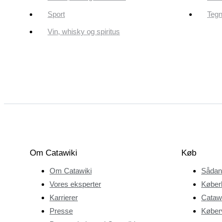
Sport
Tegn
Vin, whisky og spiritus
Om Catawiki
Køb
Om Catawiki
Sådan
Vores eksperter
Køber
Karrierer
Catawi
Presse
Køberv