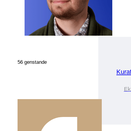
56 genstande
Kura
Ek