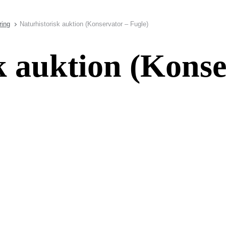
ring
Naturhistorisk auktion (Konservator – Fugle)
k auktion (Konse