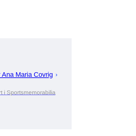
r
Ana Maria
Covrig
t i Sportsmemorabilia