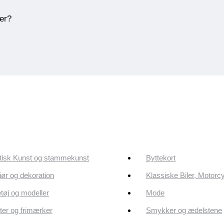
ner?
tisk Kunst og stammekunst
Byttekort
riør og dekoration
Klassiske Biler, Motorc
tøj og modeller
Mode
er og frimærker
Smykker og ædelstene