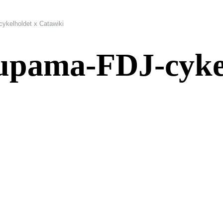
ykelholdet x Catawiki
upama-FDJ-cykel