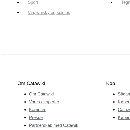
Sport
Tegn
Vin, whisky og spiritus
Om Catawiki
Køb
Om Catawiki
Sådan
Vores eksperter
Køber
Karrierer
Catawi
Presse
Køberv
Partnerskab med Catawiki