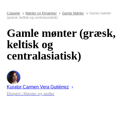
Catawiki
Mønter og frimærker
Gamle Mønter
Gamle mønter
(græsk, keltisk og centralasiatisk)
Gamle mønter (græsk,
keltisk og
centralasiatisk)
Kurator
Carmen
Vera Gutiérrez
Ekspert i Mønter og sedler