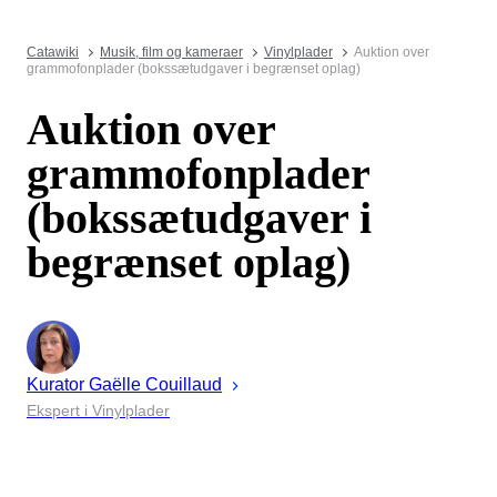
Catawiki
Musik, film og kameraer
Vinylplader
Auktion over
grammofonplader (bokssætudgaver i begrænset oplag)
Auktion over
grammofonplader
(bokssætudgaver i
begrænset oplag)
Kurator
Gaëlle
Couillaud
Ekspert i Vinylplader