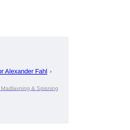
or
Alexander
Fahl
i Madlavning & Spisning