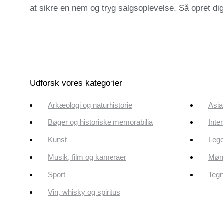
at sikre en nem og tryg salgsoplevelse. Så opret di
Udforsk vores kategorier
Arkæologi og naturhistorie
Asia
Bøger og historiske memorabilia
Inte
Kunst
Lege
Musik, film og kameraer
Mønt
Sport
Tegn
Vin, whisky og spiritus