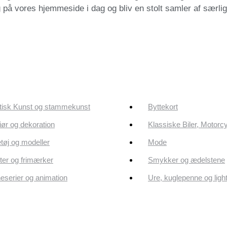
g på vores hjemmeside i dag og bliv en stolt samler af særli
tisk Kunst og stammekunst
Byttekort
riør og dekoration
Klassiske Biler, Motorc
tøj og modeller
Mode
er og frimærker
Smykker og ædelstene
eserier og animation
Ure, kuglepenne og ligh