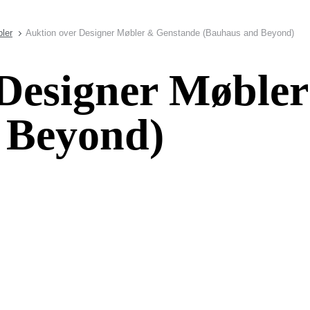
ler
Auktion over Designer Møbler & Genstande (Bauhaus and Beyond)
 Designer Møble
 Beyond)