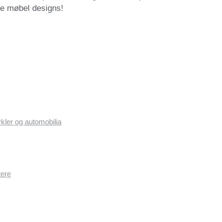
ge møbel designs!
ykler og automobilia
tere