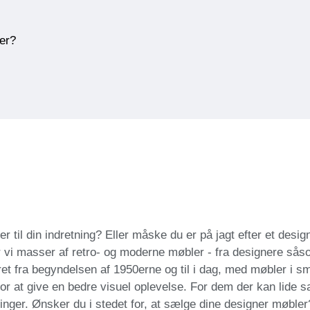
ner?
r til din indretning? Eller måske du er på jagt efter et design
r vi masser af retro- og moderne møbler - fra designere så
t fra begyndelsen af 1950erne og til i dag, med møbler i sm
 for at give en bedre visuel oplevelse. For dem der kan lide 
inger. Ønsker du i stedet for, at sælge dine designer møbler