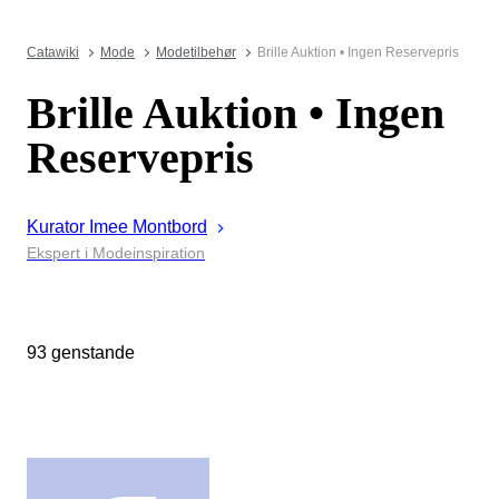
Catawiki
Mode
Modetilbehør
Brille Auktion • Ingen Reservepris
Brille Auktion • Ingen
Reservepris
Kurator
Imee
Montbord
Ekspert i Modeinspiration
93 genstande