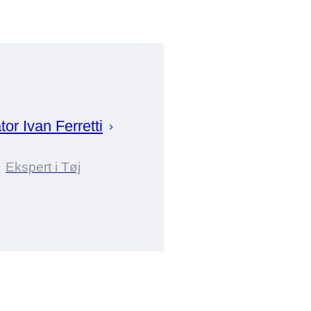
tor
Ivan
Ferretti
Ekspert i Tøj