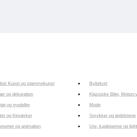
tisk Kunst og stammekunst
Byttekort
riør og dekoration
Klassiske Biler, Motorc
tøj og modeller
Mode
er og frimærker
Smykker og ædelstene
eserier og animation
Ure, kuglepenne og ligh