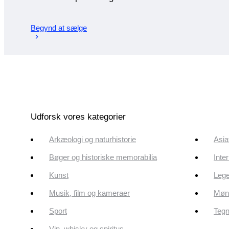
Begynd at sælge
Udforsk vores kategorier
Arkæologi og naturhistorie
Asia
Bøger og historiske memorabilia
Inte
Kunst
Lege
Musik, film og kameraer
Mønt
Sport
Tegn
Vin, whisky og spiritus