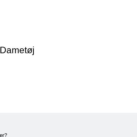
f Dametøj
ner?