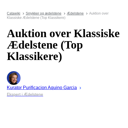
Catawiki
Smykker og ædelstene
Ædelstene
Auktion over
Klassiske Ædelstene (Top Klassikere)
Auktion over Klassiske
Ædelstene (Top
Klassikere)
Kurator
Purificacion
Aquino Garcia
Ekspert i Ædelstene