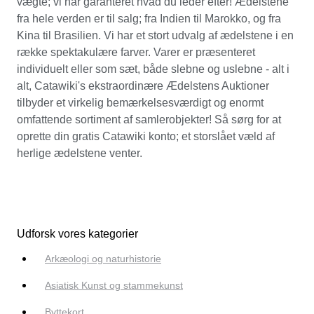
vægte; vi har garanteret hvad du leder efter! Ædelstene
fra hele verden er til salg; fra Indien til Marokko, og fra
Kina til Brasilien. Vi har et stort udvalg af ædelstene i en
række spektakulære farver. Varer er præsenteret
individuelt eller som sæt, både slebne og uslebne - alt i
alt, Catawiki's ekstraordinære Ædelstens Auktioner
tilbyder et virkelig bemærkelsesværdigt og enormt
omfattende sortiment af samlerobjekter! Så sørg for at
oprette din gratis Catawiki konto; et storslået væld af
herlige ædelstene venter.
Udforsk vores kategorier
Arkæologi og naturhistorie
Asiatisk Kunst og stammekunst
Byttekort