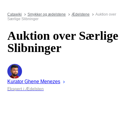
Catawiki
Smykker og ædelstene
Ædelstene
Auktion over
Særlige Slibninger
Auktion over Særlige
Slibninger
Kurator
Ghene
Menezes
Ekspert i Ædelsten