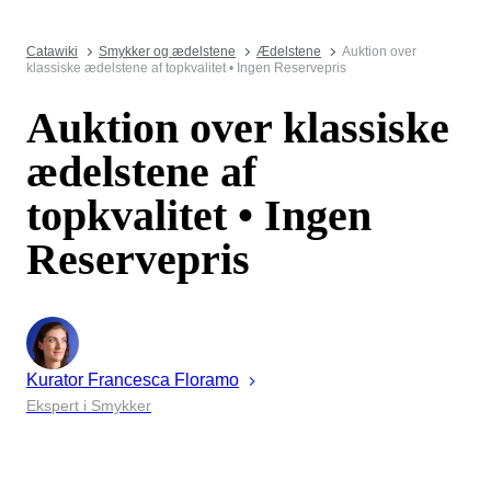
Catawiki
Smykker og ædelstene
Ædelstene
Auktion over
klassiske ædelstene af topkvalitet • Ingen Reservepris
Auktion over klassiske
ædelstene af
topkvalitet • Ingen
Reservepris
Kurator
Francesca
Floramo
Ekspert i Smykker