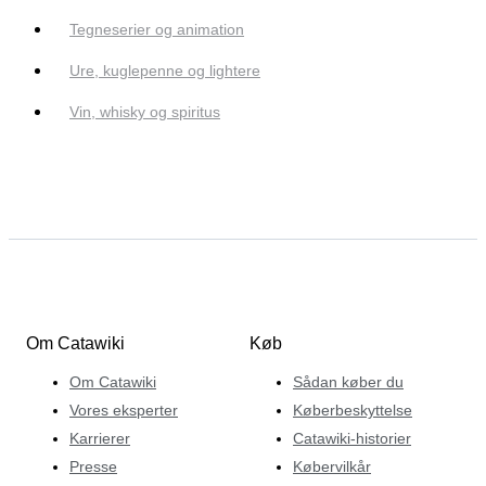
Tegneserier og animation
Ure, kuglepenne og lightere
Vin, whisky og spiritus
Om Catawiki
Køb
Om Catawiki
Sådan køber du
Vores eksperter
Køberbeskyttelse
Karrierer
Catawiki-historier
Presse
Købervilkår