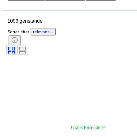
Brand
Tøjstørrelse
Genstand
Oprindelsesland
1093 genstande
Materiale
Tilstand
Farve
Æra
Mønster
Sorter efter
relevans
Tilbehør inkluderet
Model
Gratis forsendelse