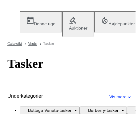
Denne uge
Højdepunkter
Auktioner
Catawiki
Mode
Tasker
Tasker
Underkategorier
Vis mere
Bottega Veneta-tasker
Burberry-tasker
C