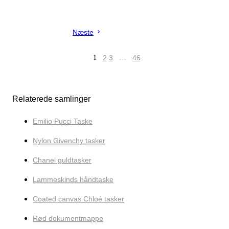
Næste
1
2
3
…
46
Relaterede samlinger
Emilio Pucci Taske
Nylon Givenchy tasker
Chanel guldtasker
Lammeskinds håndtaske
Coated canvas Chloé tasker
Rød dokumentmappe