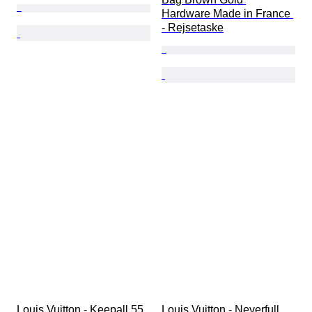
Hardware Made in France 
- Rejsetaske
Louis Vuitton - Keepall 55 
Louis Vuitton - Neverfull 