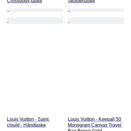
Crossbody-taske
Skuldertaske
Louis Vuitton - Saint 
Louis Vuitton - Keepall 50 
clould - Håndtaske
Monogram Canvas Travel 
Bag Brown Gold 