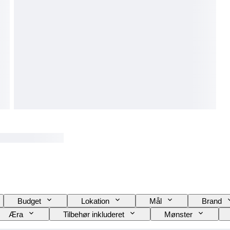
Budget
Lokation
Mål
Brand
Æra
Tilbehør inkluderet
Mønster