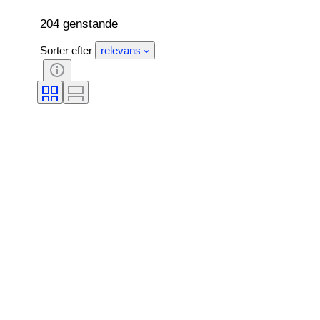
204 genstande
Sorter efter
relevans