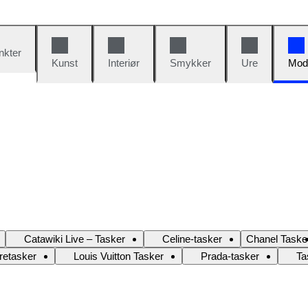
nkter
Kunst
Interiør
Smykker
Ure
Mod
Catawiki Live – Tasker
Celine-tasker
Chanel Taske
retasker
Louis Vuitton Tasker
Prada-tasker
Ta