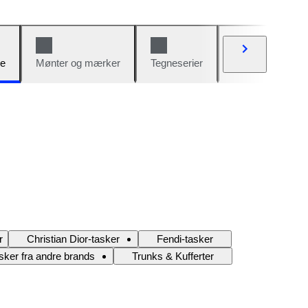
e
Mønter og mærker
Tegneserier
Biler og cykler
r
Christian Dior-tasker
Fendi-tasker
sker fra andre brands
Trunks & Kufferter