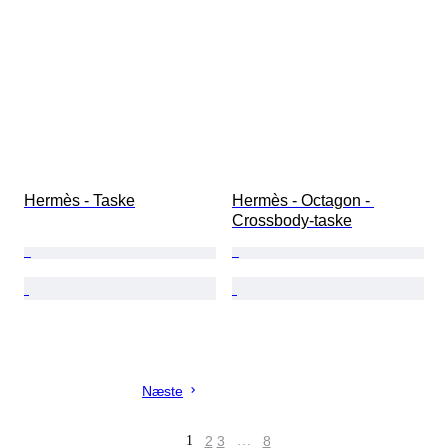
Hermès - Taske
Hermès - Octagon - 
Crossbody-taske
Næste
1
2
3
…
8