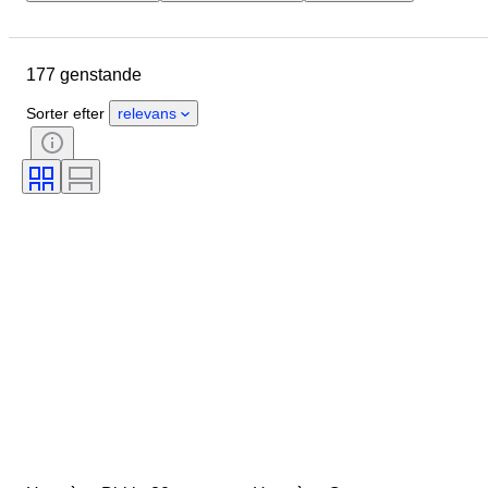
Brand
Tøjstørrelse
Genstand
Oprindelsesland
177 genstande
Materiale
Tilstand
Farve
Æra
Tilbehør inkluderet
Sorter efter
relevans
Mønster
Model