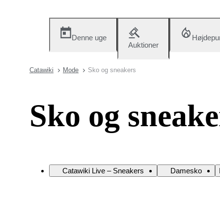
Denne uge
Højdepu
Auktioner
Catawiki
Mode
Sko og sneakers
Sko og sneake
Catawiki Live – Sneakers
Damesko