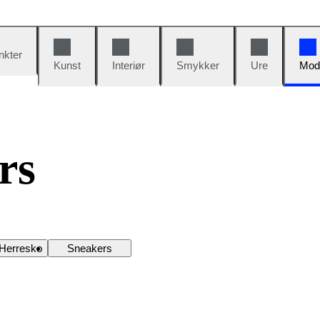
nkter
Kunst
Interiør
Smykker
Ure
Mod
rs
Herresko
Sneakers