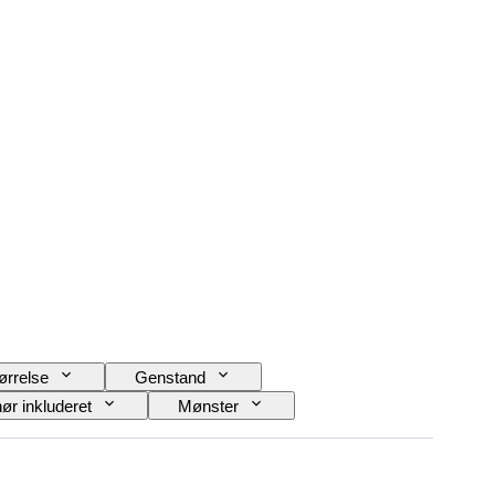
ørrelse
Genstand
hør inkluderet
Mønster