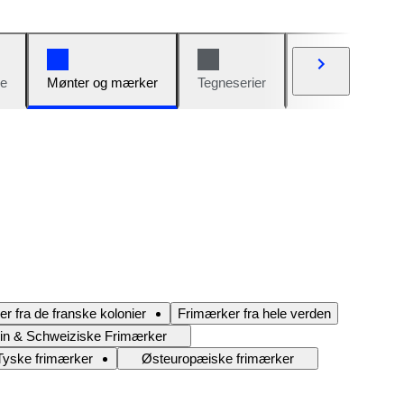
e
Mønter og mærker
Tegneserier
Biler og cykler
r fra de franske kolonier
Frimærker fra hele verden
ein & Schweiziske Frimærker
Tyske frimærker
Østeuropæiske frimærker