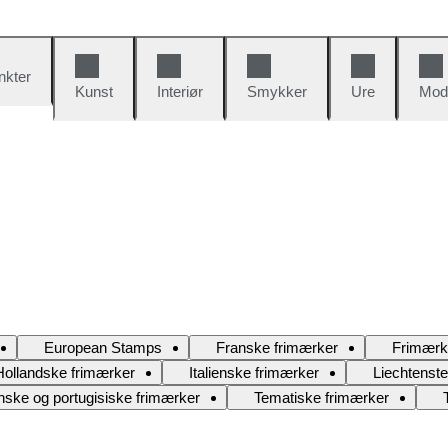
nkter
Kunst
Interiør
Smykker
Ure
Mod
European Stamps
Franske frimærker
Frimærke
Hollandske frimærker
Italienske frimærker
Liechtenst
ske og portugisiske frimærker
Tematiske frimærker