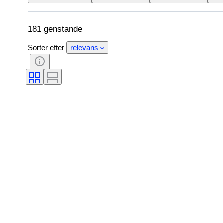
181 genstande
Sorter efter
relevans