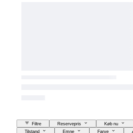
Filtre
Reservepris
Køb nu
Tilstand
Emne
Farve