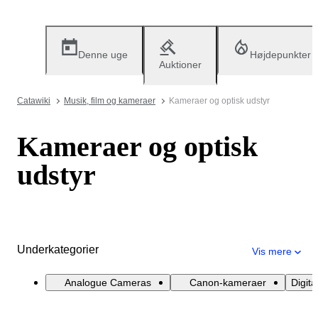
Denne uge
Højdepunkter
Auktioner
Catawiki
Musik, film og kameraer
Kameraer og optisk udstyr
Kameraer og optisk
udstyr
Underkategorier
Vis mere
Analogue Cameras
Canon-kameraer
Digit