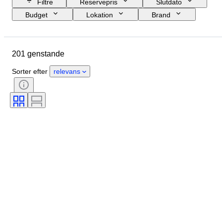
Filtre
Reservepris
Slutdato
Budget
Lokation
Brand
Genstand
Tilstand
Periode
Objektivmontering
Testet og fungerer
201 genstande
Æra
Sorter efter
relevans