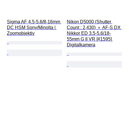
Sigma AF 4.5-5.6/8-16mm 
Nikon D5000 (Shutter 
DC HSM Sony/Minolta | 
Count : 2,430) ＋ AF-S DX 
Zoomobjektiv
Nikkor ED 3.5-5.6/18-
55mm G II VR [#1595] 
Digitalkamera