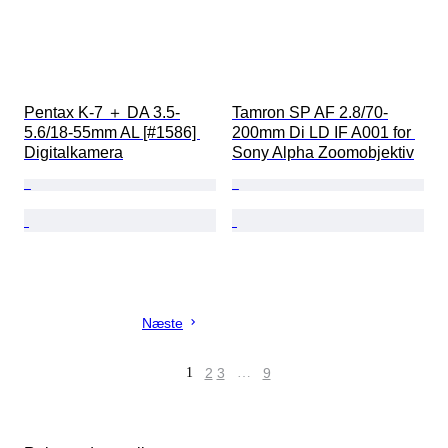
Pentax K-7 ＋ DA 3.5-
Tamron SP AF 2.8/70-
5.6/18-55mm AL [#1586] 
200mm Di LD IF A001 for 
Digitalkamera
Sony Alpha Zoomobjektiv
Næste
1
2
3
…
9