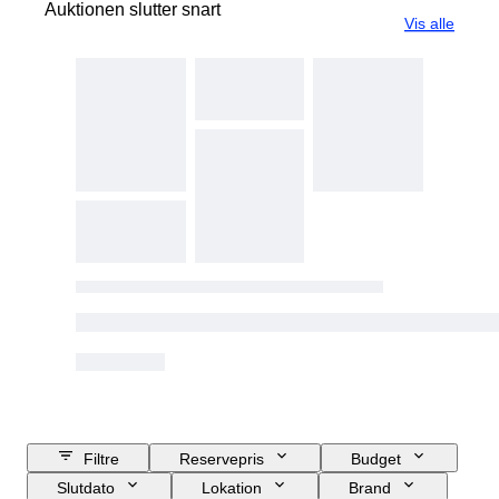
Auktionen slutter snart
Vis alle
Filtre
Reservepris
Budget
Slutdato
Lokation
Brand