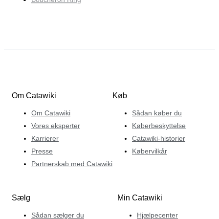
Om Catawiki
Køb
Om Catawiki
Sådan køber du
Vores eksperter
Køberbeskyttelse
Karrierer
Catawiki-historier
Presse
Købervilkår
Partnerskab med Catawiki
Sælg
Min Catawiki
Sådan sælger du
Hjælpecenter