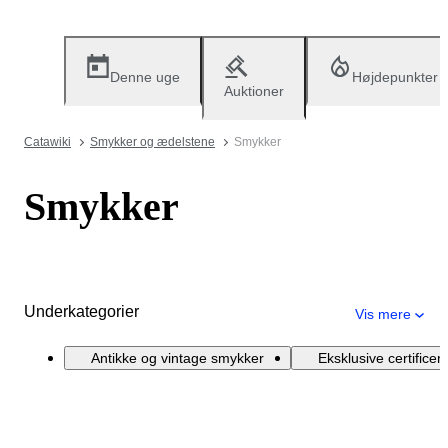
Denne uge
Højdepunkter
Auktioner
Catawiki
Smykker og ædelstene
Smykker
Smykker
Underkategorier
Vis mere
Antikke og vintage smykker
Eksklusive certifice