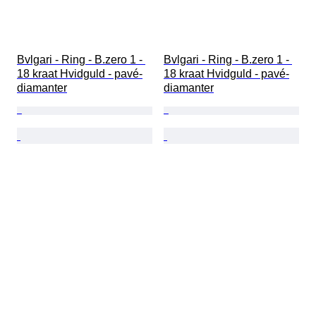
Bvlgari - Ring - B.zero 1 - 
Bvlgari - Ring - B.zero 1 - 
18 kraat Hvidguld - pavé-
18 kraat Hvidguld - pavé-
diamanter
diamanter