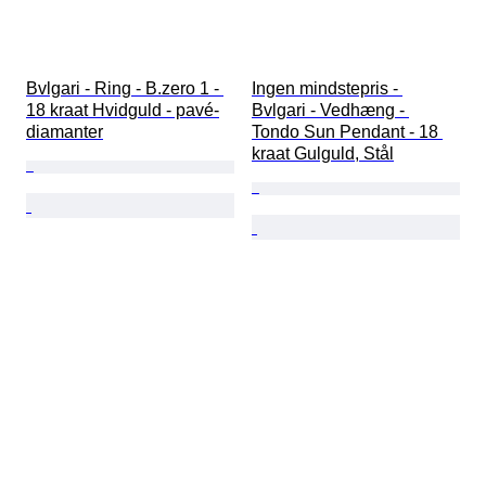
Bvlgari - Ring - B.zero 1 - 
Ingen mindstepris - 
18 kraat Hvidguld - pavé-
Bvlgari - Vedhæng - 
diamanter
Tondo Sun Pendant - 18 
kraat Gulguld, Stål