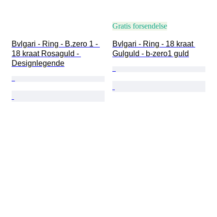
Gratis forsendelse
Bvlgari - Ring - B.zero 1 - 
Bvlgari - Ring - 18 kraat 
18 kraat Rosaguld - 
Gulguld - b-zero1 guld
Designlegende