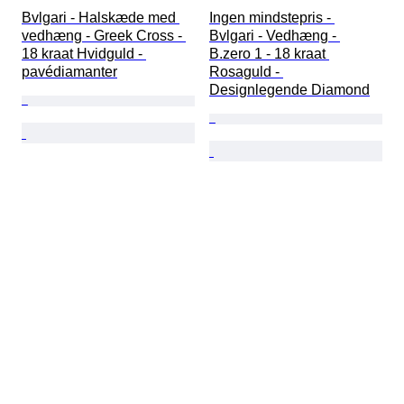
Bvlgari - Halskæde med 
Ingen mindstepris - 
vedhæng - Greek Cross - 
Bvlgari - Vedhæng - 
18 kraat Hvidguld - 
B.zero 1 - 18 kraat 
pavédiamanter
Rosaguld - 
Designlegende Diamond