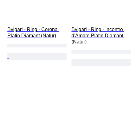
Bvlgari - Ring - Corona 
Bvlgari - Ring - Incontro 
Platin Diamant (Natur)
d'Amore Platin Diamant 
(Natur)