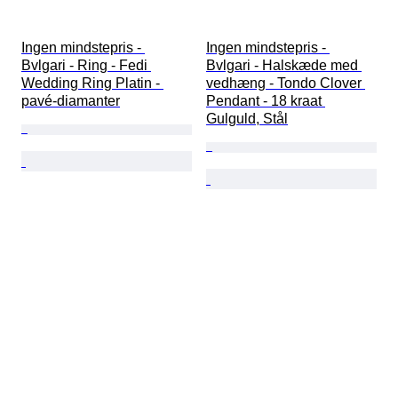
Ingen mindstepris - 
Ingen mindstepris - 
Bvlgari - Ring - Fedi 
Bvlgari - Halskæde med 
Wedding Ring Platin - 
vedhæng - Tondo Clover 
pavé-diamanter
Pendant - 18 kraat 
Gulguld, Stål