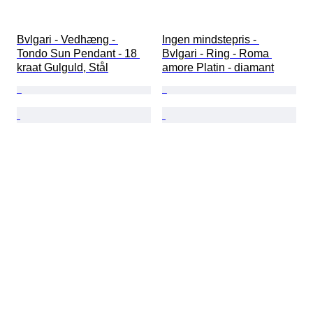
Bvlgari - Vedhæng - 
Ingen mindstepris - 
Tondo Sun Pendant - 18 
Bvlgari - Ring - Roma 
kraat Gulguld, Stål
amore Platin - diamant