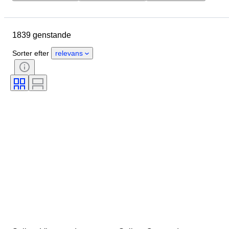
Urkassens diameter
Urremmens længde
Genstand
1839 genstande
Materiale
Køn
Tilstand
Periode
Farve
Urværk
Sorter efter
relevans
Urremmens materiale
Æra
Model