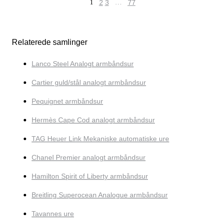
1
2
3
…
77
Relaterede samlinger
Lanco Steel Analogt armbåndsur
Cartier guld/stål analogt armbåndsur
Pequignet armbåndsur
Hermès Cape Cod analogt armbåndsur
TAG Heuer Link Mekaniske automatiske ure
Chanel Premier analogt armbåndsur
Hamilton Spirit of Liberty armbåndsur
Breitling Superocean Analogue armbåndsur
Tavannes ure