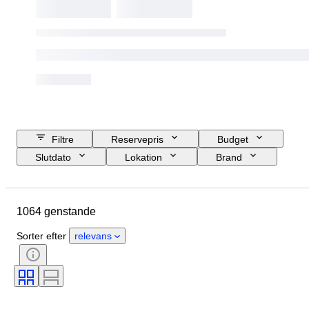
Filtre
Reservepris
Budget
Slutdato
Lokation
Brand
Genstand
Oprindelsesland
Materiale
Tilstand
1064 genstande
Ekstra tilbehør
Periode
Emne
Stil
Teknik
Sorter efter
relevans
Signatur
Udgave
Farve
Urværk
Serie
Hukommelse
Æra
Solgt af
Kunstner
Testet og fungerer
Urkassens diameter