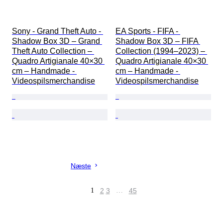
Sony - Grand Theft Auto - 
EA Sports - FIFA - 
Shadow Box 3D – Grand 
Shadow Box 3D – FIFA 
Theft Auto Collection – 
Collection (1994–2023) – 
Quadro Artigianale 40×30 
Quadro Artigianale 40×30 
cm – Handmade - 
cm – Handmade - 
Videospilsmerchandise
Videospilsmerchandise
Næste
1
2
3
…
45