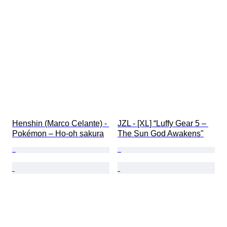
Original/ kopi
Henshin (Marco Celante) - 
JZL - [XL] “Luffy Gear 5 – 
Pokémon – Ho-oh sakura
The Sun God Awakens"