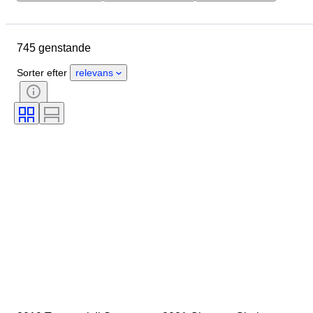
Genstand
Oprindelsesland
Flaskestørrelse
Tilstand
745 genstande
Ekstra tilbehør
Vinregion
Vinbetegnelse/ klassifikation
Sorter efter
relevans
Druesorter
Vinfyldningsniveau
Vinklassifikation