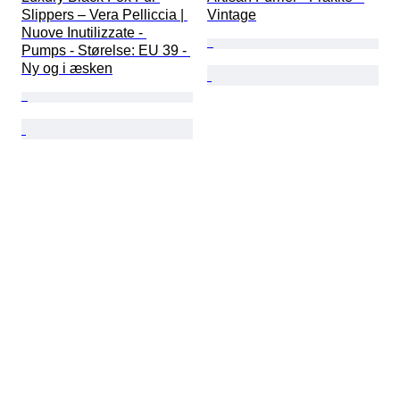
Slippers – Vera Pelliccia | 
Vintage
Nuove Inutilizzate - 
Pumps - Størelse: EU 39 - 
Ny og i æsken