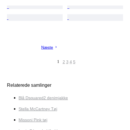
Næste
1
2
3
4
5
Relaterede samlinger
Blå Dsquared2 denimjakke
Stella McCartney Tøj
Missoni Pink tøj