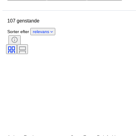
Genstand
Oprindelsesland
Materiale
Køn
Tilstand
107 genstande
Periode
Stil
Farve
Tøjstørrelse
Æra
Sorter efter
relevans
Størrelse på genstand
Mønster
Skostørrelse