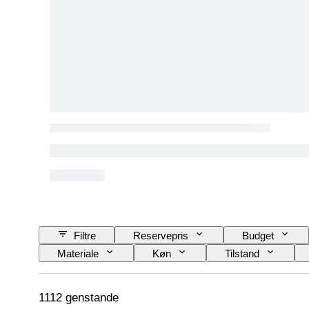
Filtre
Reservepris
Budget
Materiale
Køn
Tilstand
Mønster
Skjortekravestørrelse
1112 genstande