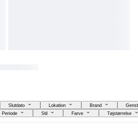
Slutdato
Lokation
Brand
Genst
Periode
Stil
Farve
Tøjstørrelse