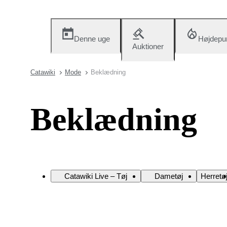
Denne uge
Højdepu
Auktioner
Catawiki
Mode
Beklædning
Beklædning
Catawiki Live – Tøj
Dametøj
Herretø