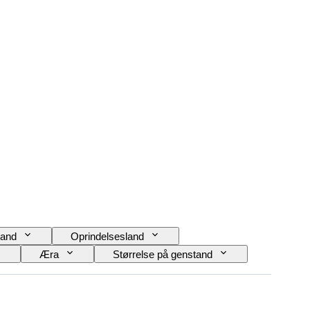
and
Oprindelsesland
Æra
Størrelse på genstand