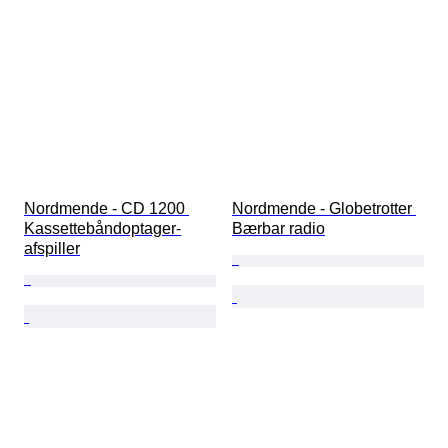
Nordmende - CD 1200 
Nordmende - Globetrotter 
Kassettebåndoptager-
Bærbar radio
afspiller