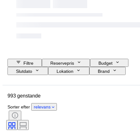
Filtre
Reservepris
Budget
Slutdato
Lokation
Brand
Genstand
Oprindelsesland
Materiale
Tilstand
993 genstande
Ekstra tilbehør
Periode
Stil
Genre
Farve
Æra
Sorter efter
relevans
Testet og fungerer
Skaber