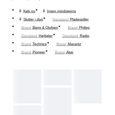
Køb nu
Ingen mindstepris
Slutter i dag
Genstand
Pladespiller
Brand
Bang & Olufsen
Brand
Philips
Genstand
Højttaler
Genstand
Radio
Brand
Technics
Brand
Marantz
Brand
Pioneer
Brand
Akai