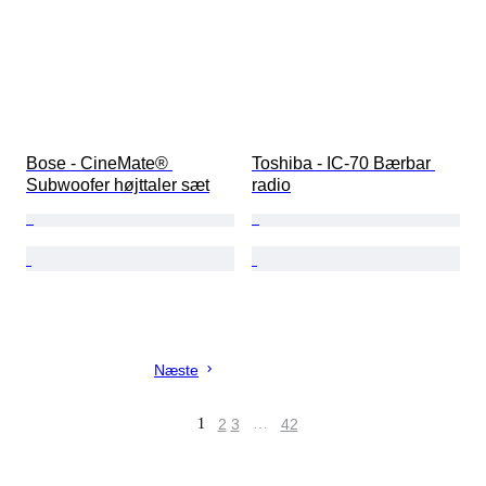
Bose - CineMate® 
Toshiba - IC-70 Bærbar 
Subwoofer højttaler sæt
radio
Næste
1
2
3
…
42